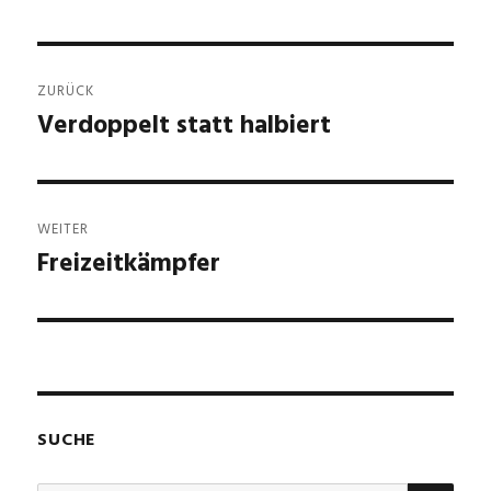
Beitragsnavigation
ZURÜCK
Verdoppelt statt halbiert
Vorheriger
Beitrag:
WEITER
Freizeitkämpfer
Nächster
Beitrag:
SUCHE