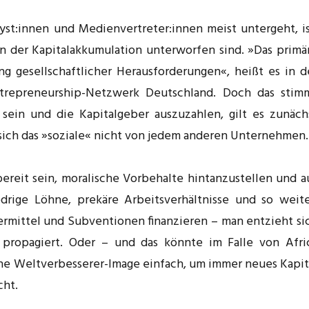
st:innen und Medien­vertreter:in­nen meist untergeht, is
 der Kapitalakkumulation unterworfen sind. »Das primä
ng gesellschaftlicher Herausforderungen«, heißt es in d
Entrepreneurship-Netzwerk Deutschland. Doch das stim
 sein und die Kapitalgeber auszuzahlen, gilt es zunäch
t sich das »soziale« nicht von jedem anderen Unternehmen.
bereit sein, moralische Vorbehalte hintanzustellen und a
rige Löhne, prekäre Arbeitsverhältnisse und so weite
dermittel und Subventionen finanzieren – man entzieht si
propagiert. Oder – und das könnte im Falle von Afri
ne Weltverbesserer-Image einfach, um immer neues Kapit
cht.