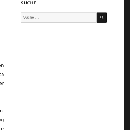
SUCHE
SUCHE
Suche
nach:
en
ca
er
n.
ng
re