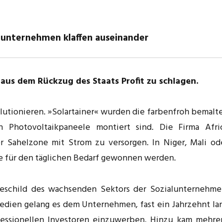
lunternehmen klaffen auseinander
us dem Rückzug des Staats Profit zu schlagen.
olutionieren. »Solartainer« wurden die farbenfroh bemalt
n Photovoltaikpaneele montiert sind. Die Firma Afri
er Sahelzone mit Strom zu versorgen. In Niger, Mali od
ie für den täglichen Bedarf gewonnen werden.
eschild des wachsenden Sektors der Sozialunternehme
edien gelang es dem Unternehmen, fast ein Jahrzehnt la
essionellen Investoren einzuwerben. Hinzu kam mehre