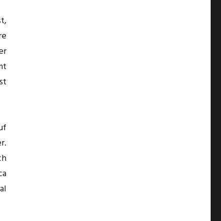
t,
re
er
mt
st
uf
r.
ch
ca
al