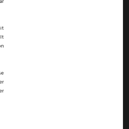
ar
it
lt
on
se
er
er