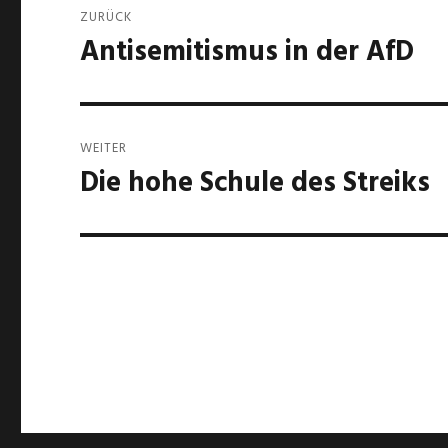
ZURÜCK
Antisemitismus in der AfD
Vorheriger
Beitrag:
WEITER
Die hohe Schule des Streiks
Nächster
Beitrag: