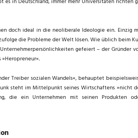
bt es in Deutschland, immer mehr Universitäten richten g
n doch ideal in die neoliberale Ideologie ein. Einzig m
zufolge die Probleme der Welt lösen. Wie üblich beim Ku
nternehmerpersönlichkeiten gefeiert – der Gründer v
s »Heropreneur«.
nder Treiber sozialen Wandels«, behauptet beispielswei
funk steht im Mittelpunkt seines Wirtschaftens »nicht d
ung, die ein Unternehmen mit seinen Produkten od
ion