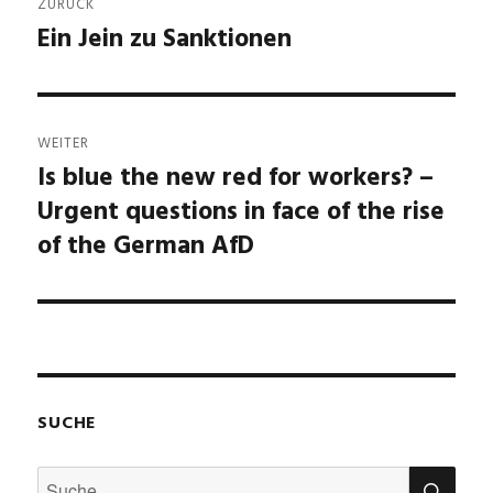
ZURÜCK
Ein Jein zu Sanktionen
Vorheriger
Beitrag:
WEITER
Is blue the new red for workers? –
Nächster
Urgent questions in face of the rise
Beitrag:
of the German AfD
SUCHE
SU
Suche