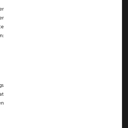
er
er
te
n:
gs
at
en